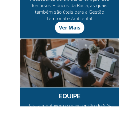
Recursos Hídricos da Bacia, as quais
também são úteis para a Gestão
Territorial e Ambiental.
Ver Mais
EQUIPE
Para a montagem e manutenção do SIG-
RB formou-se um grupo de profissionais,
das áreas de Geologia, Processamento
de Dados, Agrimensura,
Aerofotogrametria, Engenharia e Biologia.