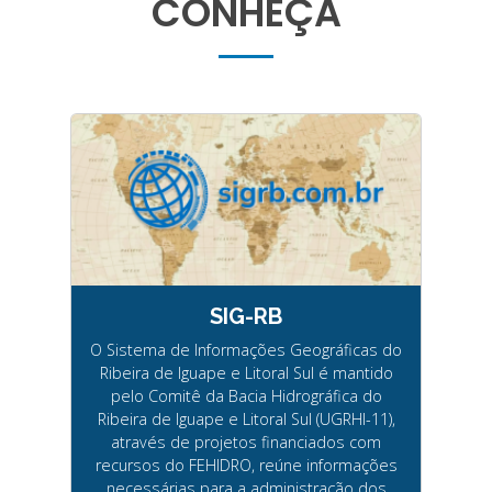
CONHEÇA
SIG-RB
O Sistema de Informações Geográficas do
Ribeira de Iguape e Litoral Sul é mantido
pelo Comitê da Bacia Hidrográfica do
Ribeira de Iguape e Litoral Sul (UGRHI-11),
através de projetos financiados com
recursos do FEHIDRO, reúne informações
necessárias para a administração dos