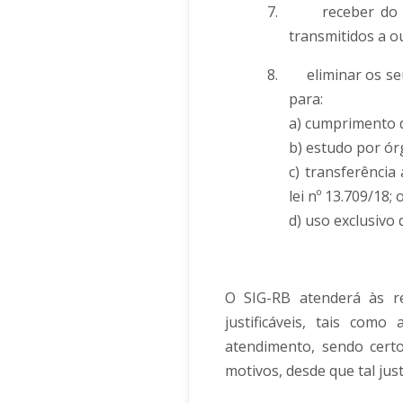
7.
receber do
transmitidos a o
8.
eliminar os s
para:
a) cumprimento d
b) estudo por ór
c) transferência
lei nº 13.709/18; 
d) uso exclusivo
O SIG-RB atenderá às re
justificáveis, tais com
atendimento, sendo cert
motivos, desde que tal justi