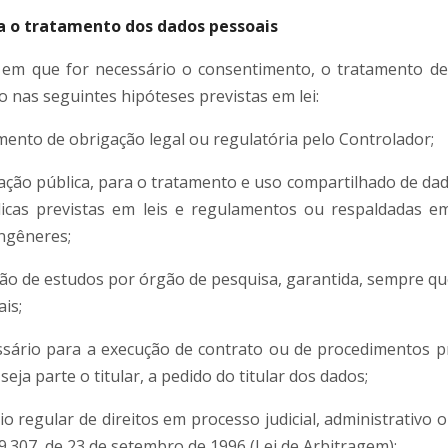
a o tratamento dos dados pessoais
 em que for necessário o consentimento, o tratamento de
 nas seguintes hipóteses previstas em lei:
ento de obrigação legal ou regulatória pelo Controlador;
ação pública, para o tratamento e uso compartilhado de da
blicas previstas em leis e regulamentos ou respaldadas e
ngêneres;
ção de estudos por órgão de pesquisa, garantida, sempre qu
is;
sário para a execução de contrato ou de procedimentos pr
seja parte o titular, a pedido do titular dos dados;
io regular de direitos em processo judicial, administrativo o
 9.307, de 23 de setembro de 1996 (Lei de Arbitragem);