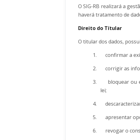
O SIG-RB realizará a gest
haverá tratamento de dados
Direito do Títular
O titular dos dados, possu
1.
confirmar a ex
2.
corrigir as in
3.
bloquear ou 
lei;
4.
descaracteriza
5.
apresentar opo
6.
revogar o con