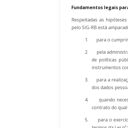
Fundamentos legais par
Respeitadas as hipóteses
pelo SIG-RB está amparado
1.
para o cumprim
2.
pela administr
de políticas pú
instrumentos co
3.
para a realiza
dos dados pessoa
4.
quando neces
contrato do qual 
5.
para o exercíc
termos da Lei nº